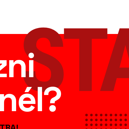
ST
zni
nél?
TBA!