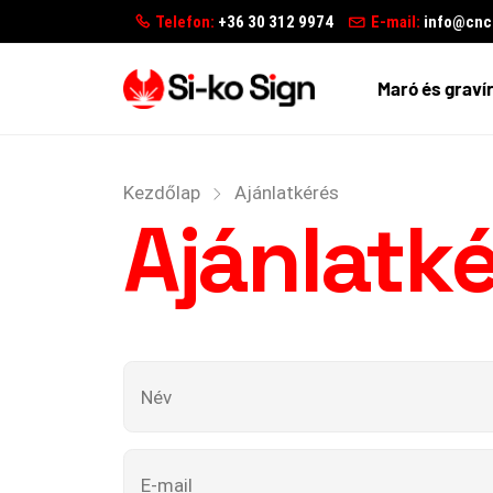
Telefon:
+36 30 312 9974
E-mail:
info@cncg
Maró és graví
Kezdőlap
Ajánlatkérés
Ajánlatk