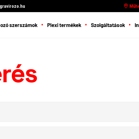
ravirozo.hu
Műhe
rozó szerszámok
Plexi termékek
Szolgáltatások
In
érés