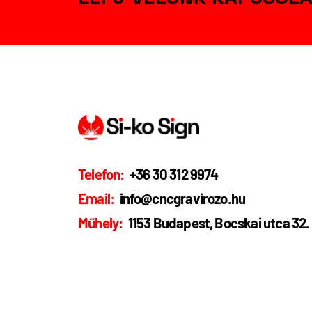
Telefon:
+36 30 312 9974
Email:
info@cncgravirozo.hu
Műhely:
1153 Budapest, Bocskai utca 32.