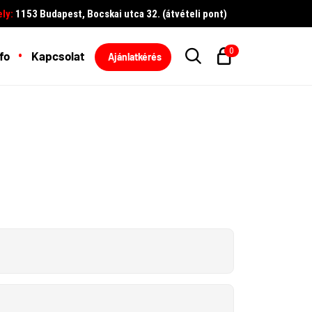
ly:
1153 Budapest, Bocskai utca 32. (átvételi pont)
0
fo
Kapcsolat
Ajánlatkérés