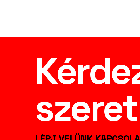
Kérde
szeret
LÉPJ VELÜNK KAPCSOLA