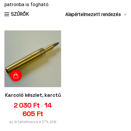
patronba is fogható.
SZŰRŐK
Alapértelmezett rendezés
Karcoló készlet, karctű
2 030
Ft
14
–
605
Ft
az ár tartalmazza a 27% áfát