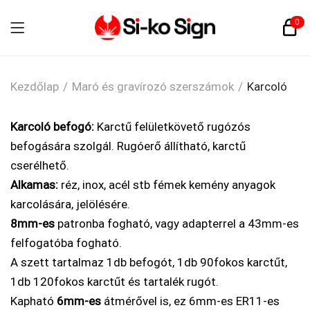
0
Kezdőlap
/
Maró és gravírozó szerszámok
/
Karcoló
Karcoló befogó:
Karctű felületkövető rugózós
befogására szolgál. Rugóerő állítható, karctű
cserélhető.
Alkamas:
réz, inox, acél stb fémek kemény anyagok
karcolására, jelölésére.
8mm-es
patronba fogható, vagy adapterrel a 43mm-es
felfogatóba fogható.
A szett tartalmaz 1db befogót, 1db 90fokos karctűt,
1db 120fokos karctűt és tartalék rugót.
Kapható
6mm-es
átmérővel is, ez 6mm-es ER11-es