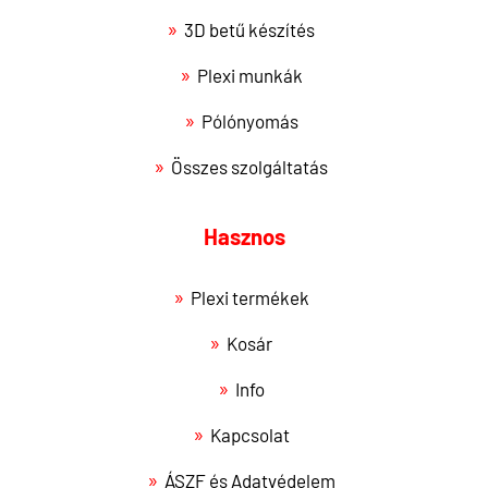
3D betű készítés
Plexi munkák
Pólónyomás
Összes szolgáltatás
Hasznos
Plexi termékek
Kosár
Info
Kapcsolat
ÁSZF és Adatvédelem