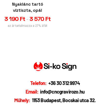
Nyaklánc tartó
víztiszta, opál
3 190
Ft
3 570
Ft
–
az ár tartalmazza a 27% áfát
Telefon:
+36 30 312 9974
Email:
info@cncgravirozo.hu
Műhely:
1153 Budapest, Bocskai utca 32.