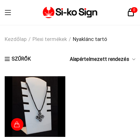
0
Kezdőlap
/
Plexi termékek
/
Nyaklánc tartó
SZŰRŐK
Alapértelmezett rendezés