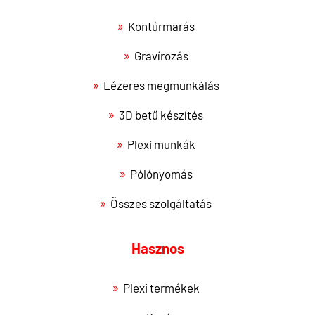
Kontúrmarás
Gravírozás
Lézeres megmunkálás
3D betű készítés
Plexi munkák
Pólónyomás
Összes szolgáltatás
Hasznos
Plexi termékek