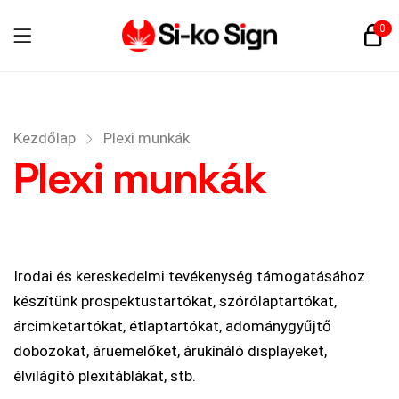
0
Kezdőlap
Plexi munkák
Plexi munkák
Irodai és kereskedelmi tevékenység támogatásához
készítünk prospektustartókat, szórólaptartókat,
árcimketartókat, étlaptartókat, adománygyűjtő
dobozokat, áruemelőket, árukínáló displayeket,
élvilágító plexitáblákat, stb.