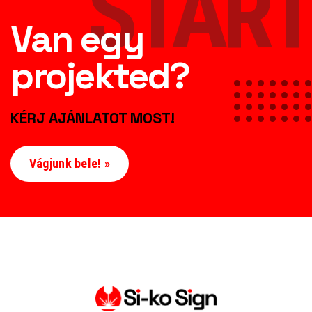
START
Van egy
projekted?
KÉRJ AJÁNLATOT MOST!
Vágjunk bele! »