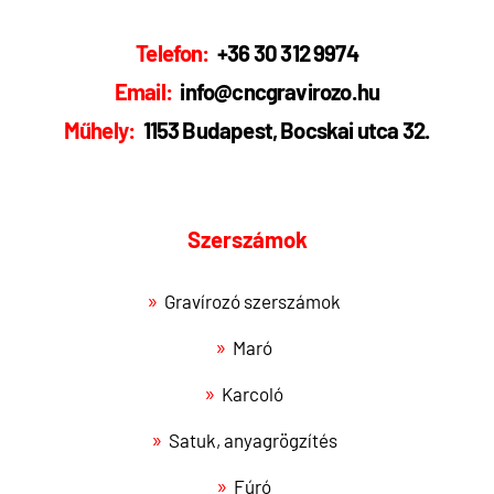
Telefon:
+36 30 312 9974
Email:
info@cncgravirozo.hu
Műhely:
1153 Budapest, Bocskai utca 32.
Szerszámok
Gravírozó szerszámok
Maró
Karcoló
Satuk, anyagrögzítés
Fúró