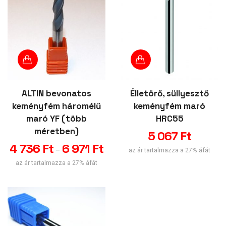
ALTIN bevonatos
Élletörő, süllyesztő
keményfém háromélű
keményfém maró
maró YF (több
HRC55
méretben)
5 067
Ft
4 736
Ft
6 971
Ft
–
az ár tartalmazza a 27% áfát
az ár tartalmazza a 27% áfát