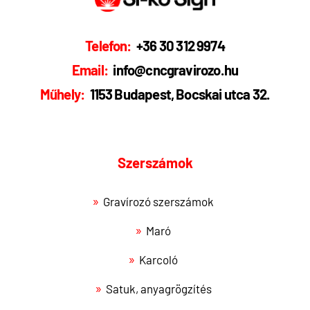
Telefon:
+36 30 312 9974
Email:
info@cncgravirozo.hu
Műhely:
1153 Budapest, Bocskai utca 32.
Szerszámok
Gravírozó szerszámok
Maró
Karcoló
Satuk, anyagrögzítés