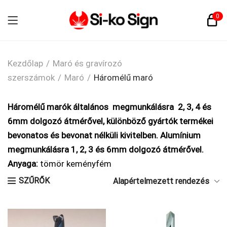
0
Kezdőlap
/
Maró és gravírozó
szerszámok
/
Maró
/
Háromélű maró
Háromélű marók általános megmunkálásra 2, 3,
4 és
6mm dolgozó átmérővel, különböző gyártók termékei
bevonatos és bevonat nélküli kivitelben. Alumínium
megmunkálásra 1, 2, 3 és 6mm dolgozó átmérővel.
Anyaga:
tömör keményfém
SZŰRŐK
Alapértelmezett rendezés