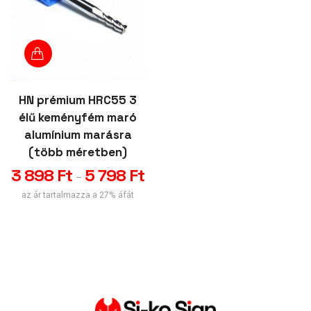
HN prémium HRC55 3
élű keményfém maró
alumínium marásra
(több méretben)
3 898
Ft
5 798
Ft
–
az ár tartalmazza a 27% áfát