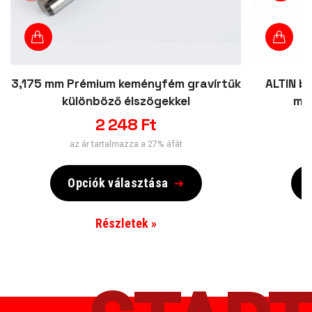
3,175 mm Prémium keményfém gravírtűk
ALTIN b
különböző élszögekkel
ma
2 248
Ft
4
az ár tartalmazza a 27% áfát
Opciók választása
Részletek »