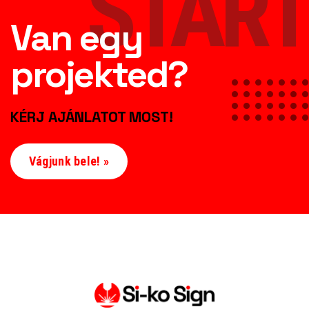
START
Van egy
projekted?
KÉRJ AJÁNLATOT MOST!
Vágjunk bele! »