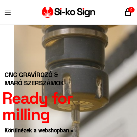
0
CNC GRAVÍROZÓ &
MARÓ SZERSZÁMOK
Ready for
milling
Körülnézek a webshopban »