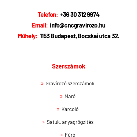
Telefon:
+36 30 312 9974
Email:
info@cncgravirozo.hu
Műhely:
1153 Budapest, Bocskai utca 32.
Szerszámok
Gravírozó szerszámok
Maró
Karcoló
Satuk, anyagrögzítés
Fúró