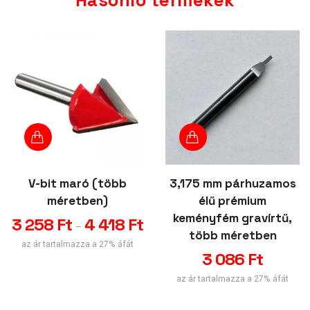
V-bit maró (több
3,175 mm párhuzamos
méretben)
élű prémium
keményfém gravírtű,
3 258
Ft
4 418
Ft
–
több méretben
az ár tartalmazza a 27% áfát
3 086
Ft
az ár tartalmazza a 27% áfát