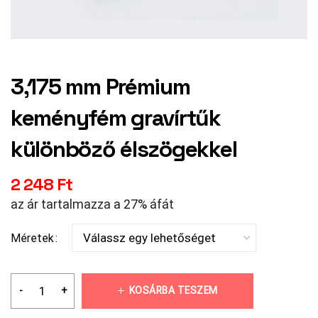
3,175 mm Prémium
keményfém gravírtűk
különböző élszögekkel
2 248
Ft
az ár tartalmazza a 27% áfát
Méretek
KOSÁRBA TESZEM