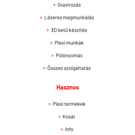
Gravírozás
Lézeres megmunkálás
3D betű készítés
Plexi munkák
Pólónyomás
Összes szolgáltatás
Hasznos
Plexi termékek
Kosár
Info