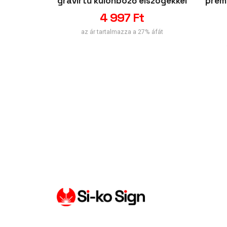
gravírtű különböző élszögekkel
prém
4 997
Ft
az ár tartalmazza a 27% áfát