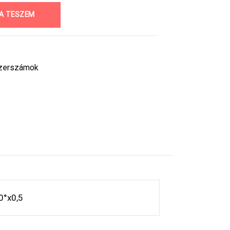
A TESZEM
 szerszámok
90°x0,5