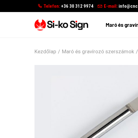
Telefon:
+36 30 312 9974
E-mail:
info@cncg
Maró és graví
Kezdőlap
/
Maró és gravírozó szerszámok
/