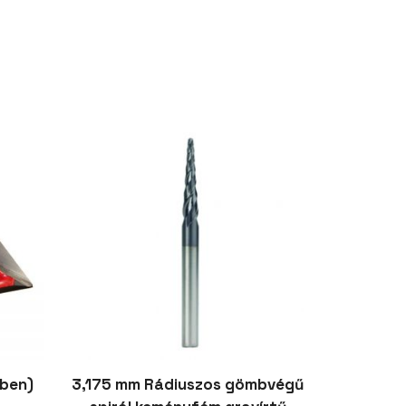
tben)
3,175 mm Rádiuszos gömbvégű
HN párhu