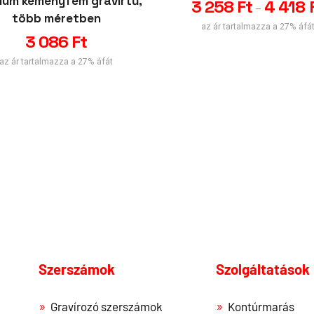
ium keményfém gravírtű,
3 258
Ft
4 418
–
több méretben
az ár tartalmazza a 27% áfá
3 086
Ft
az ár tartalmazza a 27% áfát
Szerszámok
Szolgáltatások
Gravírozó szerszámok
Kontúrmarás