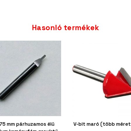
Hasonló termékek
175 mm párhuzamos élű
V-bit maró (több mére