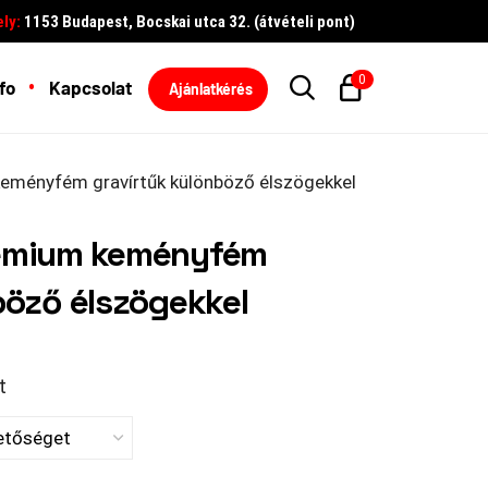
ly:
1153 Budapest, Bocskai utca 32. (átvételi pont)
0
fo
Kapcsolat
Ajánlatkérés
ményfém gravírtűk különböző élszögekkel
rémium keményfém
böző élszögekkel
t