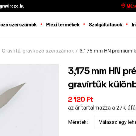
ravirozo.hu
Műhe
rozó szerszámok
Plexi termékek
Szolgáltatások
In
Gravírtű, gravírozó szerszámok
/
3,175 mm HN prémium ke
3,175 mm HN p
gravírtűk külön
2 120
Ft
az ár tartalmazza a 27% áfá
Méretek