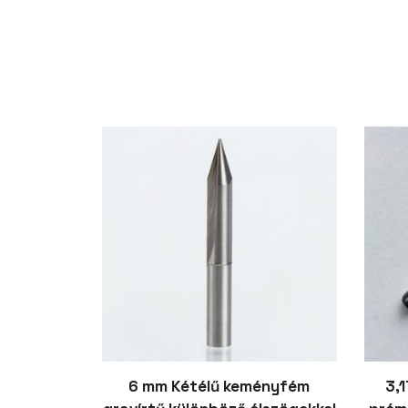
6 mm Kétélű keményfém
3,