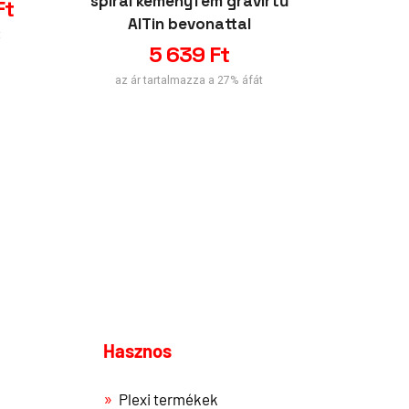
spirál keményfém gravírtű
gravír
Ft
AlTin bevonattal
t
5 639
Ft
az ár
az ár tartalmazza a 27% áfát
Hasznos
Plexi termékek